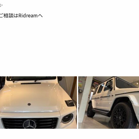
✨
談はRidreamへ