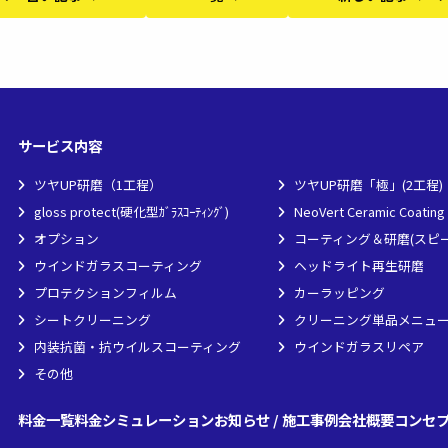
サービス内容
ツヤUP研磨（1工程）
ツヤUP研磨「極」(2工程)
gloss protect(硬化型ｶﾞﾗｽｺｰﾃｨﾝｸﾞ)
NeoVert Ceramic Coating
オプション
コーティング＆研磨(スピ
ウインドガラスコーティング
ヘッドライト再生研磨
プロテクションフィルム
カーラッピング
シートクリーニング
クリーニング単品メニュ
内装抗菌・抗ウイルスコーティング
ウインドガラスリペア
その他
料金一覧
料金シミュレーション
お知らせ / 施工事例
会社概要
コンセ