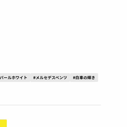
#パールホワイト
#メルセデスベンツ
#白車の輝き