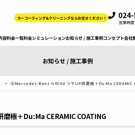
024-
カーコーティング&クリーニングならお任せください！
営業時間 9
内容
料金一覧
料金シミュレーション
お知らせ / 施工事例
コンセプト
会社
お知らせ / 施工事例
>
④Mercedes-Benz G450d ツヤUP研磨極＋Du:Ma CERAMIC 
研磨極＋Du:Ma CERAMIC COATING