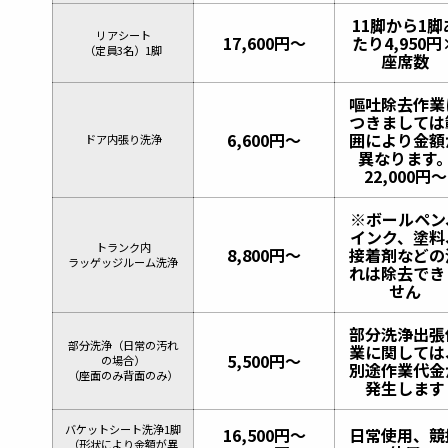
11脚から1脚
リアシート
17,600円〜
たり4,950円
（定員3名）1脚
座席数
嘔吐除去作業
つきましては
6,600円〜
囲により金額
ドア内張り洗浄
異なります
22,000円〜
※ボールペン
インク、塗料
トランク内
8,800円〜
接着剤などの
ラッゲッジルーム洗浄
れは除去でき
せん
部分洗浄出張
部分洗浄（日常の汚れ
業に関しては
5,500円〜
の場合）
別途作業代金
（座面のみ背面のみ）
発生します
バケットシート洗浄1脚
16,500円〜
日常使用、競
（形状により金額が異