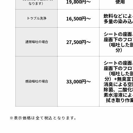
19,800円〜
使用
なります）
飲料などによ
16,500円〜
トラブル洗浄
多量の染み込
シートの座面
座面下のフロ
27,500円〜
通常嘔吐の場合
（嘔吐した
分）
シートの座面
座面下のフロ
（嘔吐した
分）+無臭宣
33,000円〜
感染嘔吐の場合
消臭による空
除菌、二酸化
素水溶液によ
拭き取り作
表示価格は全て税込となります。