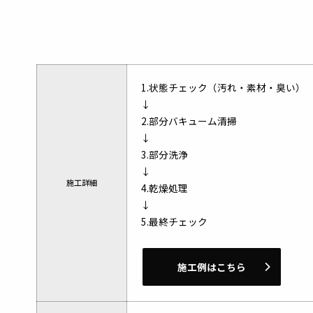
1.状態チェック（汚れ・素材・臭い）
↓
2.部分バキューム清掃
↓
3.部分洗浄
↓
施工詳細
4.乾燥処理
↓
5.最終チェック
施工例はこちら