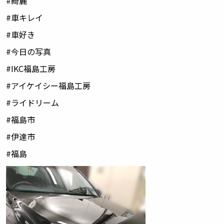
#
綺麗
#
車キレイ
#
車好き
#
今日の写真
#IKC
福島工房
#
アイケイシー福島工房
#
ライドリーム
#
福島市
#
伊達市
#
福島