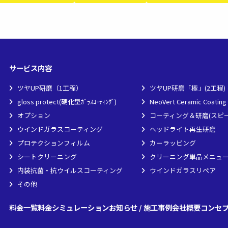
サービス内容
ツヤUP研磨（1工程）
ツヤUP研磨「極」(2工程)
gloss protect(硬化型ｶﾞﾗｽｺｰﾃｨﾝｸﾞ)
NeoVert Ceramic Coating
オプション
コーティング＆研磨(スピ
ウインドガラスコーティング
ヘッドライト再生研磨
プロテクションフィルム
カーラッピング
シートクリーニング
クリーニング単品メニュ
内装抗菌・抗ウイルスコーティング
ウインドガラスリペア
その他
料金一覧
料金シミュレーション
お知らせ / 施工事例
会社概要
コンセ