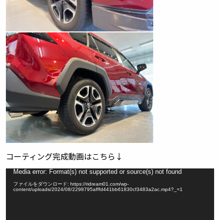
コーティング完成動画はこちら↓
動
Media error: Format(s) not supported or source(s) not found
画
ファイルをダウンロード: https://ridream01.com/wp-
プ
content/uploads/2024/08/2298795afffd441bb61830cf3483a2ac.mp4?_=1
レ
ー
ヤ