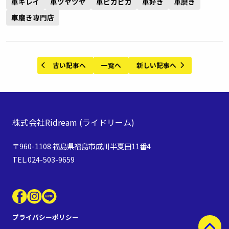
車キレイ
車ツヤツヤ
車ピカピカ
車好き
車磨き
車磨き専門店
古い記事へ
一覧へ
新しい記事へ
株式会社Ridream
(ライドリーム)
〒960-1108 福島県福島市成川半夏田11番4
TEL.024-503-9659
プライバシーポリシー